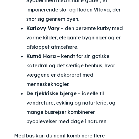
Sydbøhmen med smalle gader, et
imponerende slot og floden Vltava, der
snor sig gennem byen.
Karlovy Vary
– den berømte kurby med
varme kilder, elegante bygninger og en
afslappet atmosfære.
Kutná Hora
– kendt for sin gotiske
katedral og det særlige benhus, hvor
væggene er dekoreret med
menneskeknogler.
De tjekkiske bjerge
– ideelle til
vandreture, cykling og naturferie, og
mange busrejser kombinerer
byoplevelser med dage i naturen.
Med bus kan du nemt kombinere flere