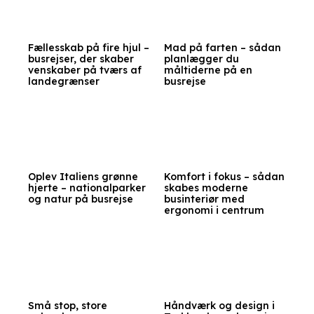
Fællesskab på fire hjul –
Mad på farten – sådan
busrejser, der skaber
planlægger du
venskaber på tværs af
måltiderne på en
landegrænser
busrejse
Oplev Italiens grønne
Komfort i fokus – sådan
hjerte – nationalparker
skabes moderne
og natur på busrejse
businteriør med
ergonomi i centrum
Små stop, store
Håndværk og design i