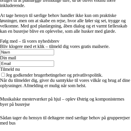
bruges til at planlægge fremtidige ture, så de bliver endnu mere
inkluderende.
At tage hensyn til særlige behov handler ikke kun om praktiske
løsninger, men om at skabe en rejse, hvor alle føler sig set, trygge og
velkomne. Med god planlægning, åben dialog og et varmt fællesskab
kan en busrejse blive en oplevelse, som alle husker med glæde.
Følg med – få vores nyhedsbrev
Bliv klogere med et klik – tilmeld dig vores gratis mailserie.
Din mail
Tilmeld nu
Jeg godkender brugerbetingelser og privatlivspolitik.
Når du tilmelder dig, giver du samtykke til vores vilkår og brug af dine
oplysninger. Afmelding er mulig når som helst.
Musikalske mesterværker på hjul – oplev Østrig og komponisternes
byer på busrejse
Sådan tager du hensyn til deltagere med særlige behov på grupperejser
med bus