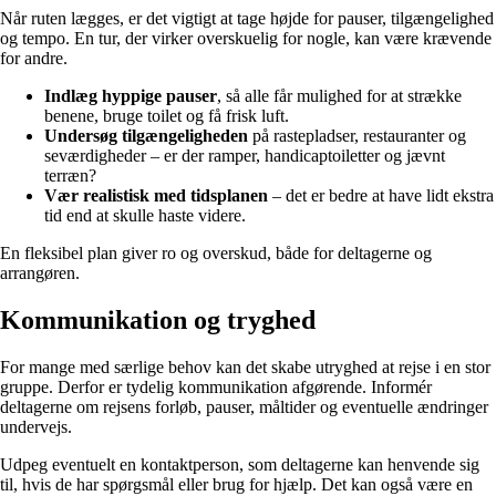
Når ruten lægges, er det vigtigt at tage højde for pauser, tilgængelighed
og tempo. En tur, der virker overskuelig for nogle, kan være krævende
for andre.
Indlæg hyppige pauser
, så alle får mulighed for at strække
benene, bruge toilet og få frisk luft.
Undersøg tilgængeligheden
på rastepladser, restauranter og
seværdigheder – er der ramper, handicaptoiletter og jævnt
terræn?
Vær realistisk med tidsplanen
– det er bedre at have lidt ekstra
tid end at skulle haste videre.
En fleksibel plan giver ro og overskud, både for deltagerne og
arrangøren.
Kommunikation og tryghed
For mange med særlige behov kan det skabe utryghed at rejse i en stor
gruppe. Derfor er tydelig kommunikation afgørende. Informér
deltagerne om rejsens forløb, pauser, måltider og eventuelle ændringer
undervejs.
Udpeg eventuelt en kontaktperson, som deltagerne kan henvende sig
til, hvis de har spørgsmål eller brug for hjælp. Det kan også være en