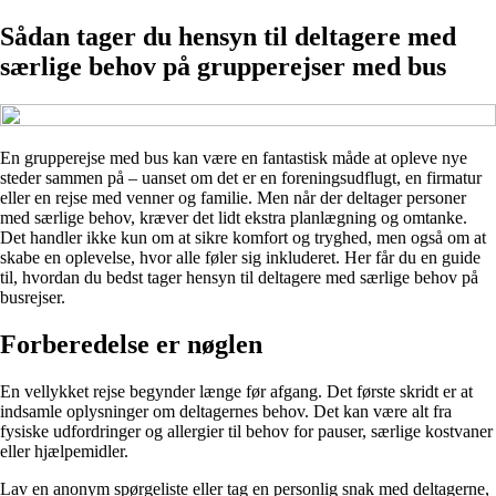
Sådan tager du hensyn til deltagere med
særlige behov på grupperejser med bus
En grupperejse med bus kan være en fantastisk måde at opleve nye
steder sammen på – uanset om det er en foreningsudflugt, en firmatur
eller en rejse med venner og familie. Men når der deltager personer
med særlige behov, kræver det lidt ekstra planlægning og omtanke.
Det handler ikke kun om at sikre komfort og tryghed, men også om at
skabe en oplevelse, hvor alle føler sig inkluderet. Her får du en guide
til, hvordan du bedst tager hensyn til deltagere med særlige behov på
busrejser.
Forberedelse er nøglen
En vellykket rejse begynder længe før afgang. Det første skridt er at
indsamle oplysninger om deltagernes behov. Det kan være alt fra
fysiske udfordringer og allergier til behov for pauser, særlige kostvaner
eller hjælpemidler.
Lav en anonym spørgeliste eller tag en personlig snak med deltagerne,