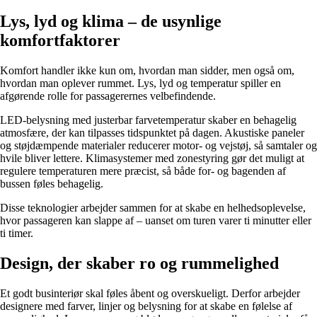
Lys, lyd og klima – de usynlige
komfortfaktorer
Komfort handler ikke kun om, hvordan man sidder, men også om,
hvordan man oplever rummet. Lys, lyd og temperatur spiller en
afgørende rolle for passagerernes velbefindende.
LED-belysning med justerbar farvetemperatur skaber en behagelig
atmosfære, der kan tilpasses tidspunktet på dagen. Akustiske paneler
og støjdæmpende materialer reducerer motor- og vejstøj, så samtaler og
hvile bliver lettere. Klimasystemer med zonestyring gør det muligt at
regulere temperaturen mere præcist, så både for- og bagenden af
bussen føles behagelig.
Disse teknologier arbejder sammen for at skabe en helhedsoplevelse,
hvor passageren kan slappe af – uanset om turen varer ti minutter eller
ti timer.
Design, der skaber ro og rummelighed
Et godt businteriør skal føles åbent og overskueligt. Derfor arbejder
designere med farver, linjer og belysning for at skabe en følelse af