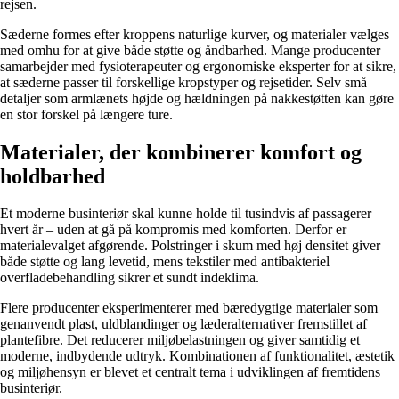
rejsen.
Sæderne formes efter kroppens naturlige kurver, og materialer vælges
med omhu for at give både støtte og åndbarhed. Mange producenter
samarbejder med fysioterapeuter og ergonomiske eksperter for at sikre,
at sæderne passer til forskellige kropstyper og rejsetider. Selv små
detaljer som armlænets højde og hældningen på nakkestøtten kan gøre
en stor forskel på længere ture.
Materialer, der kombinerer komfort og
holdbarhed
Et moderne businteriør skal kunne holde til tusindvis af passagerer
hvert år – uden at gå på kompromis med komforten. Derfor er
materialevalget afgørende. Polstringer i skum med høj densitet giver
både støtte og lang levetid, mens tekstiler med antibakteriel
overfladebehandling sikrer et sundt indeklima.
Flere producenter eksperimenterer med bæredygtige materialer som
genanvendt plast, uldblandinger og læderalternativer fremstillet af
plantefibre. Det reducerer miljøbelastningen og giver samtidig et
moderne, indbydende udtryk. Kombinationen af funktionalitet, æstetik
og miljøhensyn er blevet et centralt tema i udviklingen af fremtidens
businteriør.