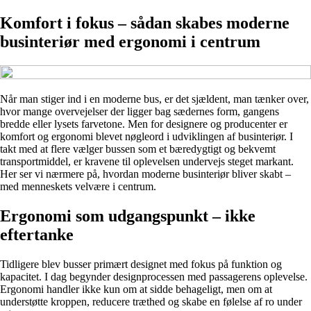
Komfort i fokus – sådan skabes moderne
businteriør med ergonomi i centrum
Når man stiger ind i en moderne bus, er det sjældent, man tænker over,
hvor mange overvejelser der ligger bag sædernes form, gangens
bredde eller lysets farvetone. Men for designere og producenter er
komfort og ergonomi blevet nøgleord i udviklingen af businteriør. I
takt med at flere vælger bussen som et bæredygtigt og bekvemt
transportmiddel, er kravene til oplevelsen undervejs steget markant.
Her ser vi nærmere på, hvordan moderne businteriør bliver skabt –
med menneskets velvære i centrum.
Ergonomi som udgangspunkt – ikke
eftertanke
Tidligere blev busser primært designet med fokus på funktion og
kapacitet. I dag begynder designprocessen med passagerens oplevelse.
Ergonomi handler ikke kun om at sidde behageligt, men om at
understøtte kroppen, reducere træthed og skabe en følelse af ro under