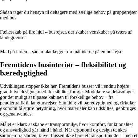
Sådan tager du hensyn til deltagere med særlige behov på grupperejser
med bus
Fællesskab på fire hjul – busrejser, der skaber venskaber på tværs af
landegrænser
Mad på farten – sådan planlægger du måltiderne på en busrejse
Fremtidens businteriør – fleksibilitet og
bæredygtighed
Udviklingen stopper ikke her. Fremtidens busser vil i endnu højere
grad blive designet med fleksibilitet for øje. Modulære sædeløsninger
gør det muligt at tilpasse kabinen til forskellige behov – fra
pendlertrafik til langtursrejser. Samtidig vil bæredygtighed og cirkulær
økonomi få større betydning, hvor materialer kan udskiftes, genbruges
og genanvendes.
Målet er klart: at skabe et transportmiljø, hvor komfort, funktionalitet
og ansvarlighed går hånd i hånd. Når ergonomi og design tænkes
sammen fra starten, bliver bussen ikke bare et transportmiddel – men et