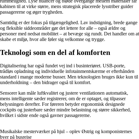
rummelighed. Lyse nuancer og bløde overgange mellem materialer får
kabinen til at virke større, mens strategisk placerede lysstriber guider
passagererne og øger trygheden.
Samtidig er der fokus på tilgængelighed. Lav indstigning, brede gange
og fleksible siddeområder gør det lettere for alle – også ældre og
personer med nedsat mobilitet – at bevæge sig rundt. Det handler om at
skabe et miljø, hvor alle føler sig velkomne og trygge.
Teknologi som en del af komforten
Digitalisering har også fundet vej ind i businteriøret. USB-porte,
trådløs opladning og individuelle infotainmentskærme er efterhånden
standard i mange moderne busser. Men teknologien bruges ikke kun til
underholdning – den bidrager også til komfort.
Sensorer kan måle luftkvalitet og justere ventilationen automatisk,
mens intelligente sæder registrerer, om de er optaget, og tilpasser
belysningen derefter. For føreren betyder ergonomisk designede
cockpits og justerbare sæder mindre belastning og større sikkerhed,
hvilket i sidste ende også gavner passagererne.
Musikalske mesterværker på hjul – oplev Østrig og komponisternes
byer på busrejse