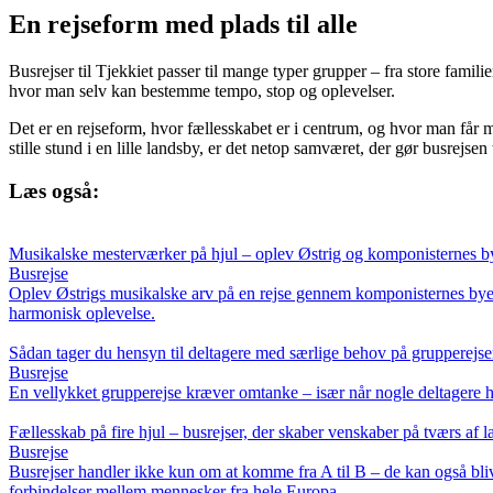
En rejseform med plads til alle
Busrejser til Tjekkiet passer til mange typer grupper – fra store fami
hvor man selv kan bestemme tempo, stop og oplevelser.
Det er en rejseform, hvor fællesskabet er i centrum, og hvor man får m
stille stund i en lille landsby, er det netop samværet, der gør busrejsen 
Læs også:
Musikalske mesterværker på hjul – oplev Østrig og komponisternes by
Busrejse
Oplev Østrigs musikalske arv på en rejse gennem komponisternes byer.
harmonisk oplevelse.
Sådan tager du hensyn til deltagere med særlige behov på grupperejs
Busrejse
En vellykket grupperejse kræver omtanke – især når nogle deltagere ha
Fællesskab på fire hjul – busrejser, der skaber venskaber på tværs af 
Busrejse
Busrejser handler ikke kun om at komme fra A til B – de kan også bl
forbindelser mellem mennesker fra hele Europa.