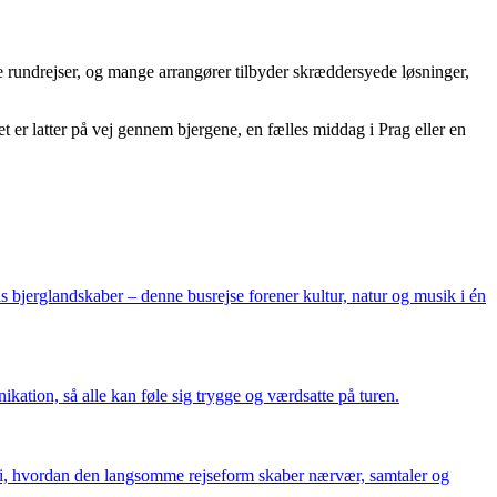
re rundrejser, og mange arrangører tilbyder skræddersyede løsninger,
t er latter på vej gennem bjergene, en fælles middag i Prag eller en
 bjerglandskaber – denne busrejse forener kultur, natur og musik i én
kation, så alle kan føle sig trygge og værdsatte på turen.
d i, hvordan den langsomme rejseform skaber nærvær, samtaler og