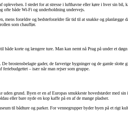
af oplevelsen. I stedet for at stresse i lufthavne eller køre i hver sin bil
og ofte både Wi-Fi og underholdning undervejs.
n, mens forældre og bedsteforældre får tid til at snakke og planlægge d
rollen som chauffør.
t til både korte og længere ture. Man kan nemt nå Prag på under et døgn
s. De brostensbelagte gader, de farverige bygninger og de gamle slotte g
f feriebudgettet – især når man rejser som gruppe.
 ikke uden grund. Byen er en af Europas smukkeste hovedstæder med sin 
ldau eller bare nyde en kop kaffe på en af de mange pladser.
useum til bådture og parker. For vennegrupper byder byen på et rigt kult