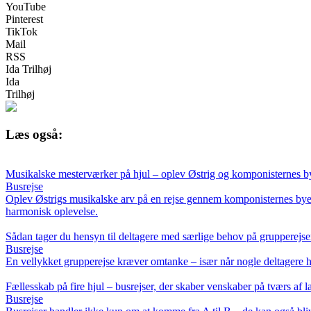
YouTube
Pinterest
TikTok
Mail
RSS
Ida Trilhøj
Ida
Trilhøj
Læs også:
Musikalske mesterværker på hjul – oplev Østrig og komponisternes by
Busrejse
Oplev Østrigs musikalske arv på en rejse gennem komponisternes byer.
harmonisk oplevelse.
Sådan tager du hensyn til deltagere med særlige behov på grupperejs
Busrejse
En vellykket grupperejse kræver omtanke – især når nogle deltagere ha
Fællesskab på fire hjul – busrejser, der skaber venskaber på tværs af 
Busrejse