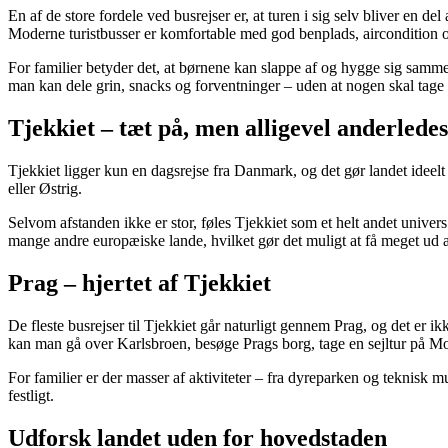
En af de store fordele ved busrejser er, at turen i sig selv bliver en del 
Moderne turistbusser er komfortable med god benplads, aircondition 
For familier betyder det, at børnene kan slappe af og hygge sig samme
man kan dele grin, snacks og forventninger – uden at nogen skal tage 
Tjekkiet – tæt på, men alligevel anderledes
Tjekkiet ligger kun en dagsrejse fra Danmark, og det gør landet ideel
eller Østrig.
Selvom afstanden ikke er stor, føles Tjekkiet som et helt andet univer
mange andre europæiske lande, hvilket gør det muligt at få meget ud a
Prag – hjertet af Tjekkiet
De fleste busrejser til Tjekkiet går naturligt gennem Prag, og det er
kan man gå over Karlsbroen, besøge Prags borg, tage en sejltur på Mo
For familier er der masser af aktiviteter – fra dyreparken og teknisk m
festligt.
Udforsk landet uden for hovedstaden