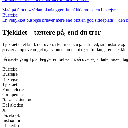
Mad på farten – sådan planlægger du måltiderne på en busrejse
Busrejse
En vellykket busrejse kræver mere end blot en god siddeplads – den kræ
Tjekkiet – tættere på, end du tror
Tjekkiet er et land, der overrasker med sin gæstfrihed, sin historie
ønsker at opleve noget nyt sammen uden at rejse for langt, er Tjekkiet 
Så næste gang I planlægger en fælles tur, så overvej at lade bussen tag
Busrejse
Busrejse
Busrejse
Tjekkiet
Familieferie
Grupperejse
Rejseinspiration
Del glæden
X
Facebook
Instagram
LinkedIn