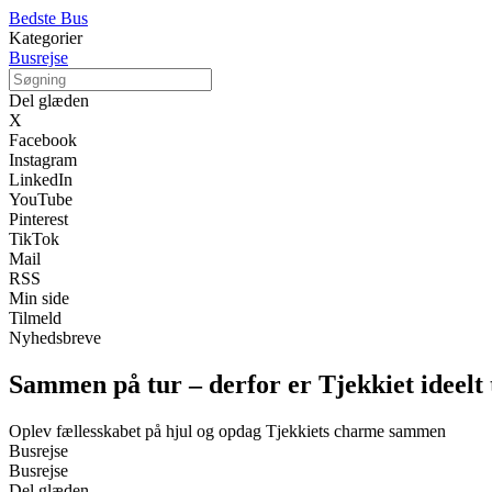
Bedste Bus
Kategorier
Busrejse
Del glæden
X
Facebook
Instagram
LinkedIn
YouTube
Pinterest
TikTok
Mail
RSS
Min side
Tilmeld
Nyhedsbreve
Sammen på tur – derfor er Tjekkiet ideelt 
Oplev fællesskabet på hjul og opdag Tjekkiets charme sammen
Busrejse
Busrejse
Del glæden