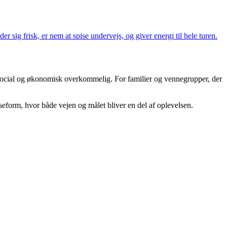
sig frisk, er nem at spise undervejs, og giver energi til hele turen.
, social og økonomisk overkommelig. For familier og vennegrupper, der
jseform, hvor både vejen og målet bliver en del af oplevelsen.