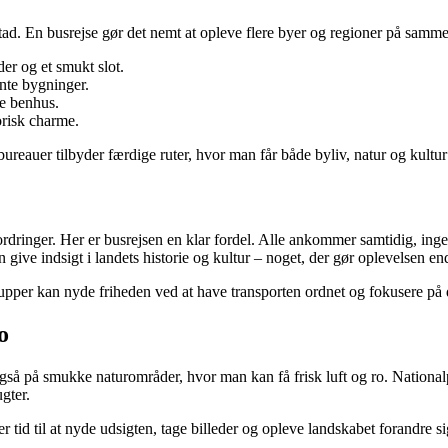
ad. En busrejse gør det nemt at opleve flere byer og regioner på samm
er og et smukt slot.
nte bygninger.
de benhus.
orisk charme.
eauer tilbyder færdige ruter, hvor man får både byliv, natur og kultur 
ordringer. Her er busrejsen en klar fordel. Alle ankommer samtidig, in
 give indsigt i landets historie og kultur – noget, der gør oplevelsen en
upper kan nyde friheden ved at have transporten ordnet og fokusere på 
o
 også på smukke naturområder, hvor man kan få frisk luft og ro. Nation
gter.
r tid til at nyde udsigten, tage billeder og opleve landskabet forandre s