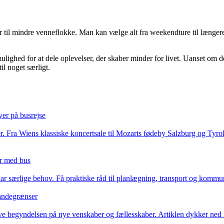
lier til mindre venneflokke. Man kan vælge alt fra weekendture til længe
ulighed for at dele oplevelser, der skaber minder for livet. Uanset om de
til noget særligt.
er på busrejse
 Fra Wiens klassiske koncertsale til Mozarts fødeby Salzburg og Tyrols
er med bus
r særlige behov. Få praktiske råd til planlægning, transport og kommuni
landegrænser
ive begyndelsen på nye venskaber og fællesskaber. Artiklen dykker ne