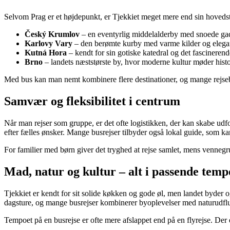
Selvom Prag er et højdepunkt, er Tjekkiet meget mere end sin hovedst
Český Krumlov
– en eventyrlig middelalderby med snoede gad
Karlovy Vary
– den berømte kurby med varme kilder og elega
Kutná Hora
– kendt for sin gotiske katedral og det fascineren
Brno
– landets næststørste by, hvor moderne kultur møder hist
Med bus kan man nemt kombinere flere destinationer, og mange rejsebur
Samvær og fleksibilitet i centrum
Når man rejser som gruppe, er det ofte logistikken, der kan skabe udf
efter fælles ønsker. Mange busrejser tilbyder også lokal guide, som kan
For familier med børn giver det tryghed at rejse samlet, mens vennegr
Mad, natur og kultur – alt i passende temp
Tjekkiet er kendt for sit solide køkken og gode øl, men landet byder
dagsture, og mange busrejser kombinerer byoplevelser med naturudflu
Tempoet på en busrejse er ofte mere afslappet end på en flyrejse. Der e