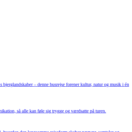
 bjerglandskaber – denne busrejse forener kultur, natur og musik i én
kation, så alle kan føle sig trygge og værdsatte på turen.