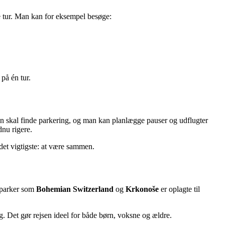
e tur. Man kan for eksempel besøge:
på én tur.
gen skal finde parkering, og man kan planlægge pauser og udflugter
dnu rigere.
det vigtigste: at være sammen.
alparker som
Bohemian Switzerland
og
Krkonoše
er oplagte til
ig. Det gør rejsen ideel for både børn, voksne og ældre.