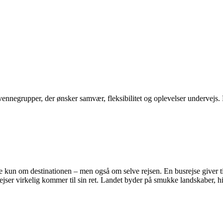
og vennegrupper, der ønsker samvær, fleksibilitet og oplevelser undervej
 kun om destinationen – men også om selve rejsen. En busrejse giver tid
srejser virkelig kommer til sin ret. Landet byder på smukke landskaber,