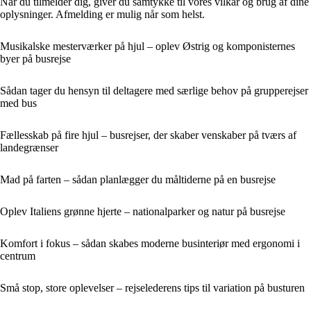
Når du tilmelder dig, giver du samtykke til vores vilkår og brug af dine
oplysninger. Afmelding er mulig når som helst.
Musikalske mesterværker på hjul – oplev Østrig og komponisternes
byer på busrejse
Sådan tager du hensyn til deltagere med særlige behov på grupperejser
med bus
Fællesskab på fire hjul – busrejser, der skaber venskaber på tværs af
landegrænser
Mad på farten – sådan planlægger du måltiderne på en busrejse
Oplev Italiens grønne hjerte – nationalparker og natur på busrejse
Komfort i fokus – sådan skabes moderne businteriør med ergonomi i
centrum
Små stop, store oplevelser – rejselederens tips til variation på busturen