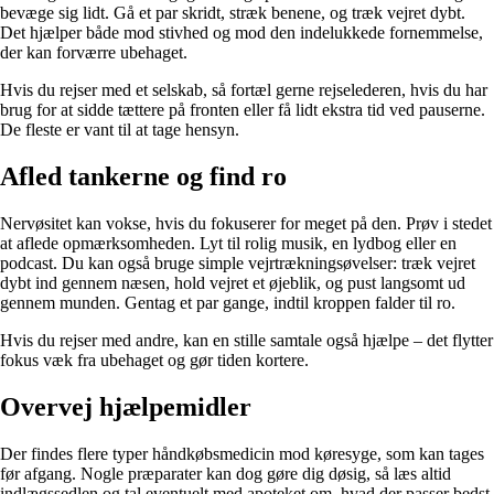
bevæge sig lidt. Gå et par skridt, stræk benene, og træk vejret dybt.
Det hjælper både mod stivhed og mod den indelukkede fornemmelse,
der kan forværre ubehaget.
Hvis du rejser med et selskab, så fortæl gerne rejselederen, hvis du har
brug for at sidde tættere på fronten eller få lidt ekstra tid ved pauserne.
De fleste er vant til at tage hensyn.
Afled tankerne og find ro
Nervøsitet kan vokse, hvis du fokuserer for meget på den. Prøv i stedet
at aflede opmærksomheden. Lyt til rolig musik, en lydbog eller en
podcast. Du kan også bruge simple vejrtrækningsøvelser: træk vejret
dybt ind gennem næsen, hold vejret et øjeblik, og pust langsomt ud
gennem munden. Gentag et par gange, indtil kroppen falder til ro.
Hvis du rejser med andre, kan en stille samtale også hjælpe – det flytter
fokus væk fra ubehaget og gør tiden kortere.
Overvej hjælpemidler
Der findes flere typer håndkøbsmedicin mod køresyge, som kan tages
før afgang. Nogle præparater kan dog gøre dig døsig, så læs altid
indlægssedlen og tal eventuelt med apoteket om, hvad der passer bedst