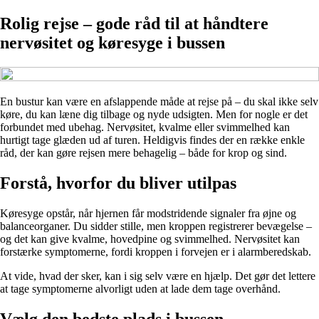
Rolig rejse – gode råd til at håndtere
nervøsitet og køresyge i bussen
En bustur kan være en afslappende måde at rejse på – du skal ikke selv
køre, du kan læne dig tilbage og nyde udsigten. Men for nogle er det
forbundet med ubehag. Nervøsitet, kvalme eller svimmelhed kan
hurtigt tage glæden ud af turen. Heldigvis findes der en række enkle
råd, der kan gøre rejsen mere behagelig – både for krop og sind.
Forstå, hvorfor du bliver utilpas
Køresyge opstår, når hjernen får modstridende signaler fra øjne og
balanceorganer. Du sidder stille, men kroppen registrerer bevægelse –
og det kan give kvalme, hovedpine og svimmelhed. Nervøsitet kan
forstærke symptomerne, fordi kroppen i forvejen er i alarmberedskab.
At vide, hvad der sker, kan i sig selv være en hjælp. Det gør det lettere
at tage symptomerne alvorligt uden at lade dem tage overhånd.
Vælg den bedste plads i bussen