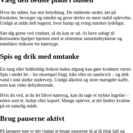
Hvor du sidder, har stor betydning. De midterste sæder, tæt på
forakslen, bevæger sig mindst og giver derfor en mere stabil oplevelse.
Undgå at sidde helt bagerst, hvor bump og sving mærkes tydeligst.
Sæt dig gerne ved vinduet, så du kan se ud. At have udsigt til
horisonten hjælper hjernen med at afstemme sanseindtrykkene og
mindsker risikoen for køresyge.
Spis og drik med omtanke
En tung eller fedtholdig frokost inden afgang kan gøre kvalmen værre.
Spis i stedet let – for eksempel frugt, kiks eller en sandwich – og drik
vand i små slurke undervejs. Undgå alkohol og store mængder kaffe,
som kan virke dehydrerende.
Hvis du ved, at du let bliver køresyg, kan du tage et stykke ingefær –
enten som te, bolsje eller kapsel. Mange oplever, at det lindrer kvalme
på en naturlig måde.
Brug pauserne aktivt
På længere ture er det vigtigt at bruge pauserne til at få frisk luft og