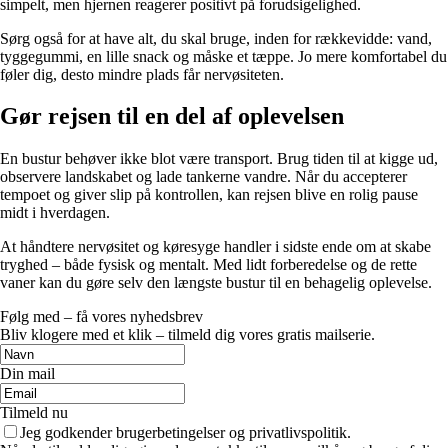
simpelt, men hjernen reagerer positivt på forudsigelighed.
Sørg også for at have alt, du skal bruge, inden for rækkevidde: vand,
tyggegummi, en lille snack og måske et tæppe. Jo mere komfortabel du
føler dig, desto mindre plads får nervøsiteten.
Gør rejsen til en del af oplevelsen
En bustur behøver ikke blot være transport. Brug tiden til at kigge ud,
observere landskabet og lade tankerne vandre. Når du accepterer
tempoet og giver slip på kontrollen, kan rejsen blive en rolig pause
midt i hverdagen.
At håndtere nervøsitet og køresyge handler i sidste ende om at skabe
tryghed – både fysisk og mentalt. Med lidt forberedelse og de rette
vaner kan du gøre selv den længste bustur til en behagelig oplevelse.
Følg med – få vores nyhedsbrev
Bliv klogere med et klik – tilmeld dig vores gratis mailserie.
Din mail
Tilmeld nu
Jeg godkender brugerbetingelser og privatlivspolitik.